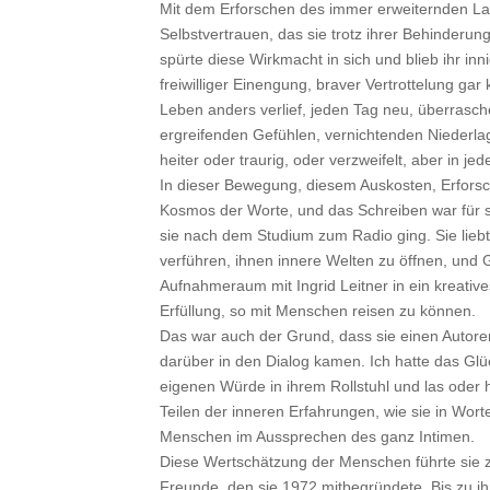
Mit dem Erforschen des immer erweiternden Lan
Selbstvertrauen, das sie trotz ihrer Behinderun
spürte diese Wirkmacht in sich und blieb ihr inn
freiwilliger Einengung, braver Vertrottelung gar 
Leben anders verlief, jeden Tag neu, überrasch
ergreifenden Gefühlen, vernichtenden Niederla
heiter oder traurig, oder verzweifelt, aber in j
In dieser Bewegung, diesem Auskosten, Erforsch
Kosmos der Worte, und das Schreiben war für si
sie nach dem Studium zum Radio ging. Sie lieb
verführen, ihnen innere Welten zu öffnen, und G
Aufnahmeraum mit Ingrid Leitner in ein kreati
Erfüllung, so mit Menschen reisen zu können.
Das war auch der Grund, dass sie einen Autore
darüber in den Dialog kamen. Ich hatte das Glück
eigenen Würde in ihrem Rollstuhl und las oder
Teilen der inneren Erfahrungen, wie sie in Wor
Menschen im Aussprechen des ganz Intimen.
Diese Wertschätzung der Menschen führte sie 
Freunde, den sie 1972 mitbegründete. Bis zu ihr