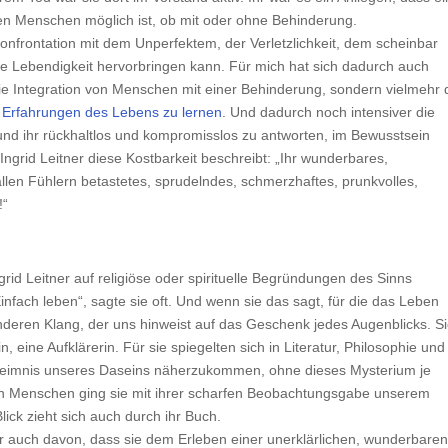
en Menschen möglich ist, ob mit oder ohne Behinderung.
ie Konfrontation mit dem Unperfektem, der Verletzlichkeit, dem scheinbar
e Lebendigkeit hervorbringen kann. Für mich hat sich dadurch auch
die Integration von Menschen mit einer Behinderung, sondern vielmehr 
 Erfahrungen des Lebens zu lernen
. Und dadurch noch intensiver die
nd ihr rückhaltlos und kompromisslos zu antworten, im Bewusstsein
Ingrid Leitner diese Kostbarkeit beschreibt: „Ihr wunderbares,
allen Fühlern betastetes, sprudelndes, schmerzhaftes, prunkvolles,
!“
rid Leitner auf religiöse oder spirituelle Begründungen des Sinns
nfach leben“, sagte sie oft. Und wenn sie das sagt, für die das Leben
onderen Klang, der uns hinweist auf das Geschenk jedes Augenblicks. S
eine Aufklärerin. Für sie spiegelten sich in Literatur, Philosophie und
heimnis unseres Daseins näherzukommen, ohne dieses Mysterium je
en Menschen ging sie mit ihrer scharfen Beobachtungsgabe unserem
ick zieht sich auch durch ihr Buch.
er auch davon, dass sie dem Erleben einer unerklärlichen, wunderbare