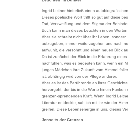
Leuchten im Dunkel
Ingrid Leitner hinterließ einen autobiografisc
Dieses poetische Wort trifft so gut auf diese be
Tod, Verzweiflung und dem Stigma der Behinderu
Buch kann man dieses Leuchten in den Worten 
Aber sie schreibt nicht über ihr Leben, sondern
aufzugeben, immer weiterzugehen und nach neue
aufwühlt, die versöhnt und einen neuen Blick auf
Da ist zunächst der Blick in die Erfahrung ei
nachfühlen, was es bedeuten kann, wenn ein Me
junges Mädchen ihre Zukunft vom Himmel fallen si
ist, abhängig wird von der Pflege anderer.
Aber es ist das Berührende an ihrer Geschicht
hervorgeht, der bis in die Worte hinein Funken 
grenzen-sprengenden Kraft. Wenn Ingrid Leitner
Literatur entdeckte, sah ich mit ihr wie der H
greifen. Diese Lebensenergie in uns, dieses Ve
Jenseits der Grenzen