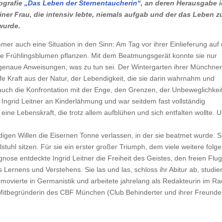
iografie
„Das Leben der Sternentaucherin“
, an deren Herausgabe 
einer Frau, die intensiv lebte, niemals aufgab und der das Leben 
wurde.
er auch eine Situation in den Sinn: Am Tag vor ihrer Einlieferung auf 
 sie Frühlingsblumen pflanzen. Mit dem Beatmungsgerät konnte sie nur
 genaue Anweisungen, was zu tun sei. Der Wintergarten ihrer Münchne
e Kraft aus der Natur, der Lebendigkeit, die sie darin wahrnahm und
 auch die Konfrontation mit der Enge, den Grenzen, der Unbeweglichkeit
ngrid Leitner an Kinderlähmung und war seitdem fast vollständig
 eine Lebenskraft, die trotz allem aufblühen und sich entfalten wollte. 
digen Willen die Eisernen Tonne verlassen, in der sie beatmet wurde. S
stuhl sitzen. Für sie ein erster großer Triumph, dem viele weitere folg
nose entdeckte Ingrid Leitner die Freiheit des Geistes, den freien Flu
 Lernens und Verstehens. Sie las und las, schloss ihr Abitur ab, studie
omovierte in Germanistik und arbeitete jahrelang als Redakteurin im Ra
itbegründerin des CBF München (Club Behinderter und ihrer Freunde