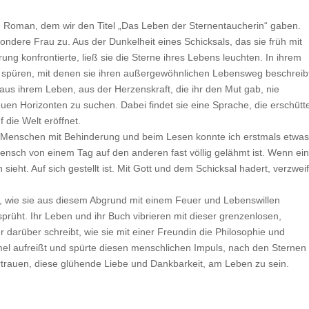
hen Roman, dem wir den Titel „Das Leben der Sternentaucherin“ gaben.
sondere Frau zu. Aus der Dunkelheit eines Schicksals, das sie früh mit
ng konfrontierte, ließ sie die Sterne ihres Lebens leuchten. In ihrem
spüren, mit denen sie ihren außergewöhnlichen Lebensweg beschreib
 aus ihrem Leben, aus der Herzenskraft, die ihr den Mut gab, nie
n Horizonten zu suchen. Dabei findet sie eine Sprache, die erschütte
 die Welt eröffnet.
nes Menschen mit Behinderung und beim Lesen konnte ich erstmals etwa
nsch von einem Tag auf den anderen fast völlig gelähmt ist. Wenn ei
eht. Auf sich gestellt ist. Mit Gott und dem Schicksal hadert, verzweif
e, wie sie aus diesem Abgrund mit einem Feuer und Lebenswillen
sprüht. Ihr Leben und ihr Buch vibrieren mit dieser grenzenlosen,
 darüber schreibt, wie sie mit einer Freundin die Philosophie und
immel aufreißt und spürte diesen menschlichen Impuls, nach den Sternen
rtrauen, diese glühende Liebe und Dankbarkeit, am Leben zu sein.