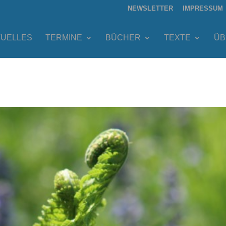
NEWSLETTER
IMPRESSUM
TUELLES
TERMINE
BÜCHER
TEXTE
ÜB