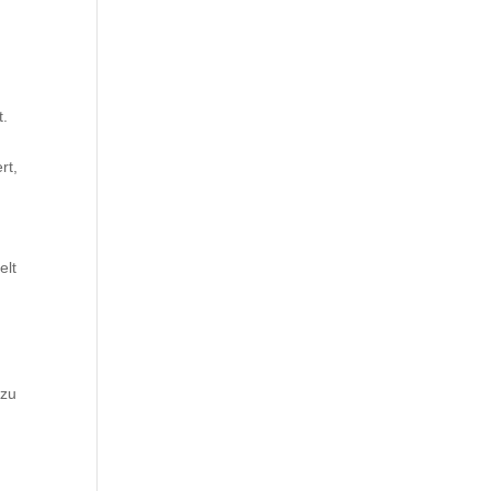
t.
rt,
s
n
elt
 zu