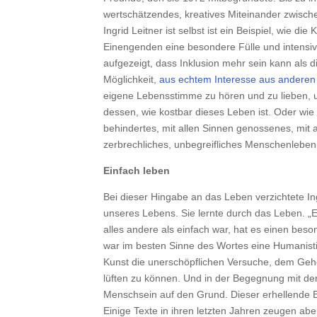
wertschätzendes, kreatives Miteinander zwisch
Ingrid Leitner ist selbst ist ein Beispiel, wie d
Einengenden eine besondere Fülle und intensiv
aufgezeigt, dass Inklusion mehr sein kann als 
Möglichkeit,
aus echtem Interesse aus anderen
eigene Lebensstimme zu hören und zu lieben, u
dessen, wie kostbar dieses Leben ist. Oder wie 
behindertes, mit allen Sinnen genossenes, mit 
zerbrechliches, unbegreifliches Menschenleben
Einfach leben
Bei dieser Hingabe an das Leben verzichtete Ing
unseres Lebens. Sie lernte durch das Leben. „Ei
alles andere als einfach war, hat es einen bes
war im besten Sinne des Wortes eine Humanistin, 
Kunst die unerschöpflichen Versuche, dem Ge
lüften zu können. Und in der Begegnung mit d
Menschsein auf den Grund. Dieser erhellende Bl
Einige Texte in ihren letzten Jahren zeugen ab