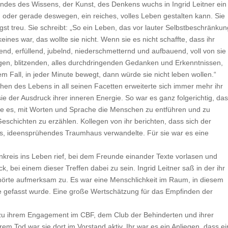
des des Wissens, der Kunst, des Denkens wuchs in Ingrid Leitner ein
g oder gerade deswegen, ein reiches, volles Leben gestalten kann. Sie
igst treu. Sie schreibt: „So ein Leben, das vor lauter Selbstbeschränkun
keines war, das wollte sie nicht. Wenn sie es nicht schaffte, dass ihr
end, erfüllend, jubelnd, niederschmetternd und aufbauend, voll von sie
gen, blitzenden, alles durchdringenden Gedanken und Erkenntnissen,
edem Fall, in jeder Minute bewegt, dann würde sie nicht leben wollen.“
en des Lebens in all seinen Facetten erweiterte sich immer mehr ihr
e der Ausdruck ihrer inneren Energie. So war es ganz folgerichtig, da
te es, mit Worten und Sprache die Menschen zu entführen und zu
eschichten zu erzählen. Kollegen von ihr berichten, dass sich der
ves, ideensprühendes Traumhaus verwandelte. Für sie war es eine
nkreis ins Leben rief, bei dem Freunde einander Texte vorlasen und
, bei einem dieser Treffen dabei zu sein. Ingrid Leitner saß in der ihr
 hörte aufmerksam zu. Es war eine Menschlichkeit im Raum, in diesem
te gefasst wurde. Eine große Wertschätzung für das Empfinden der
zu ihrem Engagement im CBF, dem Club der Behinderten und ihrer
em Tod war sie dort im Vorstand aktiv. Ihr war es ein Anliegen, dass ei