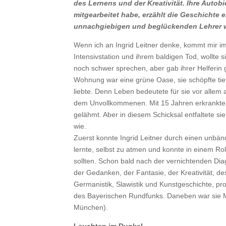
des Lernens und der Kreativität. Ihre Autob
mitgearbeitet habe, erzählt die Geschichte 
unnachgiebigen und beglückenden Lehrer 
Wenn ich an Ingrid Leitner denke, kommt mir imm
Intensivstation und ihrem baldigen Tod, wollte
noch schwer sprechen, aber gab ihrer Helferin
Wohnung war eine grüne Oase, sie schöpfte tief
liebte. Denn Leben bedeutete für sie vor allem
dem Unvollkommenen. Mit 15 Jahren erkrankte I
gelähmt. Aber in diesem Schicksal entfaltete sie
wie.
Zuerst konnte Ingrid Leitner durch einen unbän
lernte, selbst zu atmen und konnte in einem Roll
sollten. Schon bald nach der vernichtenden Diag
der Gedanken, der Fantasie, der Kreativität, des
Germanistik, Slawistik und Kunstgeschichte, pr
des Bayerischen Rundfunks. Daneben war sie M
München).