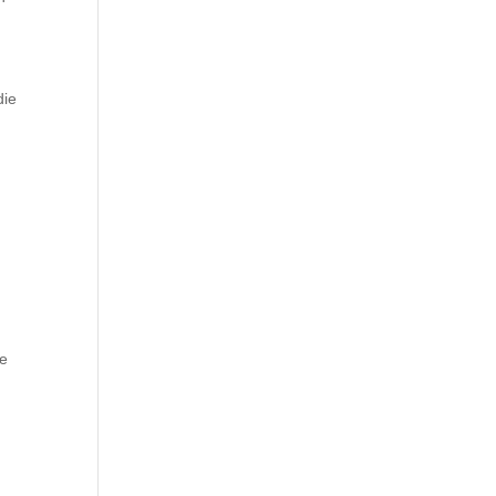
die
ie
n