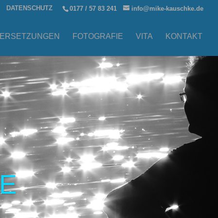
DATENSCHUTZ
0177 / 57 83 241
info@mike-kauschke.de
ERSETZUNGEN
FOTOGRAFIE
VITA
KONTAKT
E