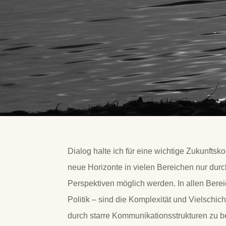
Dialog halte ich für eine wichtige Zukunftsko
neue Horizonte in vielen Bereichen nur dur
Perspektiven möglich werden. In allen Bereic
Politik – sind die Komplexität und Vielschic
durch starre Kommunikationsstrukturen zu