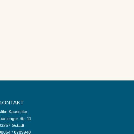
KONTAKT
Mike Kauschke
Lienzinger Str. 11
83257 Gstadt
08054 / 8789940