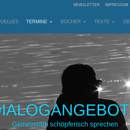
NEWSLETTER
IMPRESSUM
TUELLES
TERMINE
BÜCHER
TEXTE
ÜB
DIALOGANGEBOT
Gemeinsam schöpferisch sprechen